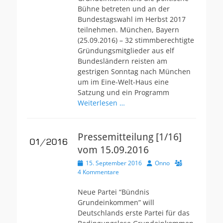
c
Bühne betreten und an der
h
Bundestagswahl im Herbst 2017
t
teilnehmen. München, Bayern
a
(25.09.2016) – 32 stimmberechtigte
m
Gründungsmitglieder aus elf
Bundesländern reisten am
gestrigen Sonntag nach München
um im Eine-Welt-Haus eine
Satzung und ein Programm
Weiterlesen …
Pressemitteilung [1/16]
vom 15.09.2016
V
15. September 2016
A
Onno
e
4 Kommentare
u
r
t
ö
o
Neue Partei “Bündnis
f
r
Grundeinkommen” will
f
Deutschlands erste Partei für das
e