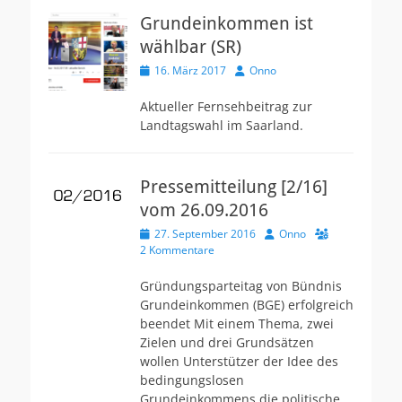
Grundeinkommen ist
wählbar (SR)
V
16. März 2017
A
Onno
e
u
r
t
Aktueller Fernsehbeitrag zur
ö
o
Landtagswahl im Saarland.
f
r
f
e
n
Pressemitteilung [2/16]
t
vom 26.09.2016
l
i
V
27. September 2016
A
Onno
c
e
2 Kommentare
u
h
r
t
t
ö
o
Gründungsparteitag von Bündnis
a
f
r
Grundeinkommen (BGE) erfolgreich
m
f
beendet Mit einem Thema, zwei
e
Zielen und drei Grundsätzen
n
wollen Unterstützer der Idee des
t
l
bedingungslosen
i
Grundeinkommens die politische