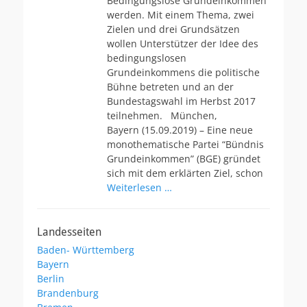
Bedingungslose Grundeinkommen
n
werden. Mit einem Thema, zwei
t
l
Zielen und drei Grundsätzen
i
wollen Unterstützer der Idee des
c
bedingungslosen
h
Grundeinkommens die politische
t
Bühne betreten und an der
a
Bundestagswahl im Herbst 2017
m
teilnehmen. München,
Bayern (15.09.2019) – Eine neue
monothematische Partei “Bündnis
Grundeinkommen” (BGE) gründet
sich mit dem erklärten Ziel, schon
Weiterlesen …
Landesseiten
Baden- Württemberg
Bayern
Berlin
Brandenburg