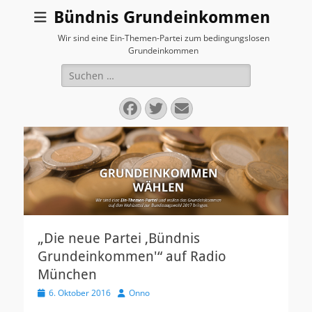
Bündnis Grundeinkommen
Wir sind eine Ein-Themen-Partei zum bedingungslosen
Grundeinkommen
Suchen
nach:
Facebook
Twitter
E-
Mail
„Die neue Partei ‚Bündnis
Grundeinkommen'“ auf Radio
München
V
6. Oktober 2016
A
Onno
e
u