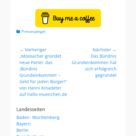
r
t
ö
o
f
r
f
e
n
K
Pressespiegel
t
a
l
t
i
e
Beitragsnavigation
← Vorheriger
Nächster →
c
g
Vorheriger
„Moosacher gründet
Nächster
Das Bündnis
h
o
Beitrag:
neue Partei: das
Beitrag:
Grundeinkommen hat
t
r
a
‚Bündnis
sich erfolgreich
i
m
Grundeinkommen‘ –
gegründet
e
n
Geld für jeden Bürger!“
von Hanni Kinadeter
auf hallo-muenchen.de
Landesseiten
Baden- Württemberg
Bayern
Berlin