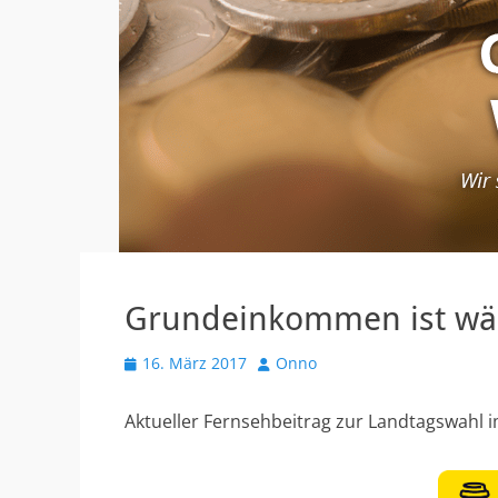
Grundeinkommen ist wäh
V
16. März 2017
A
Onno
e
u
r
t
Aktueller Fernsehbeitrag zur Landtagswahl i
ö
o
f
r
f