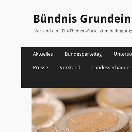
Bündnis Grunde
Wir sind eine Ein-Themen-Partei zum bedingu
Primäres
Zum
Aktuelles
Bundesparteitag
Unterst
Inhalt
Menü
springen
Presse
Vorstand
Landesverbände