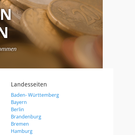
Landesseiten
Baden- Württemberg
Bayern
Berlin
Brandenburg
Bremen
Hamburg