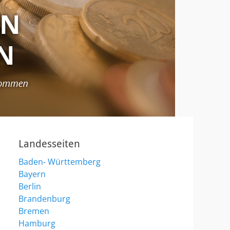
Landesseiten
Baden- Württemberg
Bayern
Berlin
Brandenburg
Bremen
Hamburg