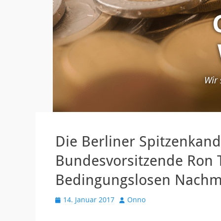
Die Berliner Spitzenkand
Bundesvorsitzende Ron 
Bedingungslosen Nachmi
V
14. Januar 2017
A
Onno
e
u
r
t