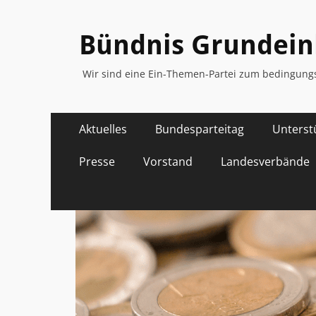
Bündnis Grunde
Wir sind eine Ein-Themen-Partei zum bedingu
Primäres
Zum
Aktuelles
Bundesparteitag
Unterst
Inhalt
Menü
springen
Presse
Vorstand
Landesverbände