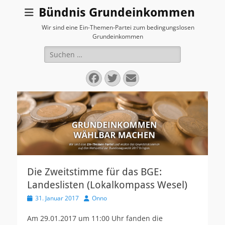
Bündnis Grundeinkommen
Wir sind eine Ein-Themen-Partei zum bedingungslosen
Grundeinkommen
Suchen
nach:
Facebook
Twitter
E-
Mail
Die Zweitstimme für das BGE:
Landeslisten (Lokalkompass Wesel)
V
31. Januar 2017
A
Onno
e
u
r
t
Am 29.01.2017 um 11:00 Uhr fanden die