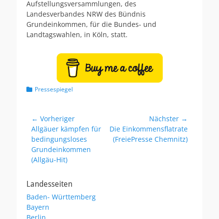
ö
o
Aufstellungsversammlungen, des
f
r
Landesverbandes NRW des Bündnis
f
Grundeinkommen, für die Bundes- und
e
Landtagswahlen, in Köln, statt.
n
t
l
i
c
h
t
K
Pressespiegel
a
a
m
t
e
Beitragsnavigation
← Vorheriger
Nächster →
g
Vorheriger
Allgäuer kämpfen für
Nächster
Die Einkommensflatrate
o
Beitrag:
bedingungsloses
Beitrag:
(FreiePresse Chemnitz)
r
Grundeinkommen
i
(Allgäu-Hit)
e
n
Landesseiten
Baden- Württemberg
Bayern
Berlin