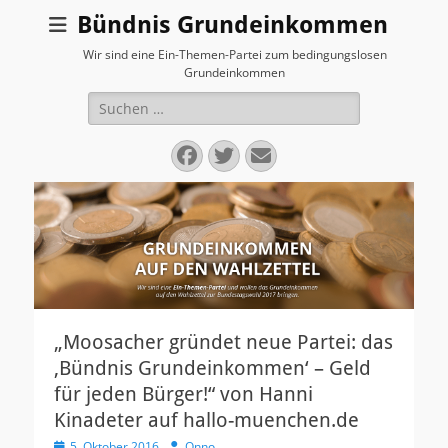
Bündnis Grundeinkommen
Wir sind eine Ein-Themen-Partei zum bedingungslosen
Grundeinkommen
Suchen
nach:
Facebook
Twitter
E-
Mail
„Moosacher gründet neue Partei: das
‚Bündnis Grundeinkommen‘ – Geld
für jeden Bürger!“ von Hanni
Kinadeter auf hallo-muenchen.de
V
5. Oktober 2016
A
Onno