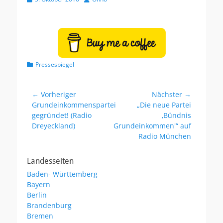
e
u
r
t
ö
o
f
r
f
e
n
K
Pressespiegel
t
a
l
t
i
e
Beitragsnavigation
← Vorheriger
Nächster →
c
g
Vorheriger
Grundeinkommenspartei
Nächster
„Die neue Partei
h
o
Beitrag:
gegründet! (Radio
Beitrag:
‚Bündnis
t
r
a
Dreyeckland)
Grundeinkommen'“ auf
i
m
Radio München
e
n
Landesseiten
Baden- Württemberg
Bayern
Berlin
Brandenburg
Bremen